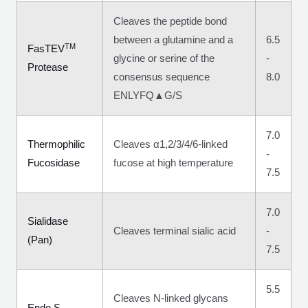
Cleaves the peptide bond
between a glutamine and a
6.5
TM
FasTEV
glycine or serine of the
-
Protease
consensus sequence
8.0
ENLYFQ▲G/S
7.0
Thermophilic
Cleaves α1,2/3/4/6-linked
-
Fucosidase
fucose at high temperature
7.5
7.0
Sialidase
Cleaves terminal sialic acid
-
(Pan)
7.5
5.5
Cleaves N-linked glycans