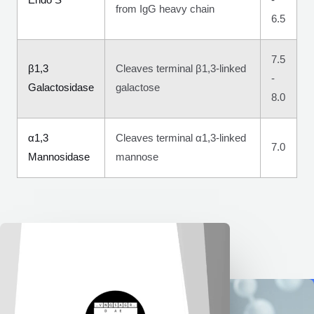
Endo S
-
from IgG heavy chain
6.5
7.5
β1,3
Cleaves terminal β1,3-linked
-
Galactosidase
galactose
8.0
α1,3
Cleaves terminal α1,3-linked
7.0
Mannosidase
mannose