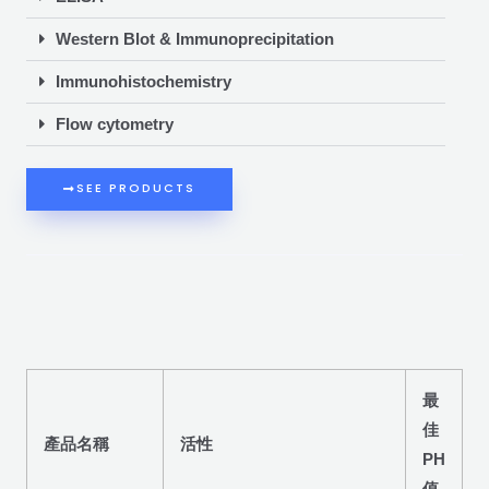
Western Blot & Immunoprecipitation
Immunohistochemistry
Flow cytometry
SEE PRODUCTS
最
佳
產品名稱
活性
PH