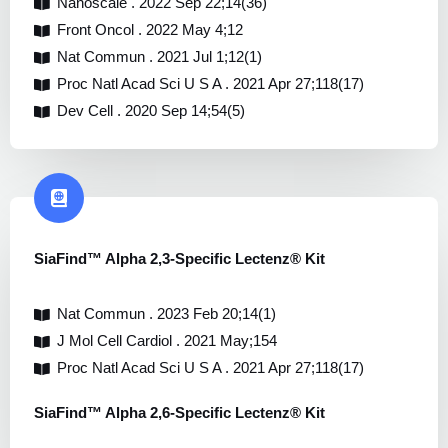
Nanoscale . 2022 Sep 22;14(36)
Front Oncol . 2022 May 4;12
Nat Commun . 2021 Jul 1;12(1)
Proc Natl Acad Sci U S A . 2021 Apr 27;118(17)
Dev Cell . 2020 Sep 14;54(5)
SiaFind™ Alpha 2,3-Specific Lectenz® Kit
Nat Commun . 2023 Feb 20;14(1)
J Mol Cell Cardiol . 2021 May;154
Proc Natl Acad Sci U S A . 2021 Apr 27;118(17)
SiaFind™ Alpha 2,6-Specific Lectenz® Kit