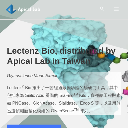
Lectenz Bio, distributed by
Apical Lab in Taiwan
Glycoscience Made Simple
®
Lectenz
Bio 推出了一套經過嚴僅驗證的醣研究工具，其中
TM
包括專為 Sialic Acid 辨識的 SiaFind
Kits，多種醣工程酵素
如 PNGase、GlcNAcase、Sialidase、Endo S 等，以及用於
TM
迅速偵測醣基化模組的 GlycoSense
陣列。