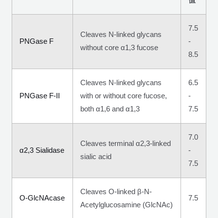
值
7.5
Cleaves N-linked glycans
PNGase F
-
without core α1,3 fucose
8.5
Cleaves N-linked glycans
6.5
PNGase F-II
with or without core fucose,
-
both α1,6 and α1,3
7.5
7.0
Cleaves terminal α2,3-linked
α2,3 Sialidase
-
sialic acid
7.5
Cleaves O-linked β-N-
O-GlcNAcase
7.5
Acetylglucosamine (GlcNAc)