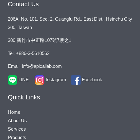
Contact Us
206A, No. 101, Sec. 2, Guangfu Rd., East Dist., Hsinchu City
300, Taiwan
300 新竹市中正路107號7樓之1
Tel: +886-3-5610562
Email: info@apicallab.com
LINE
Instagram
Facebook
Quick Links
Home
About Us
Services
Products