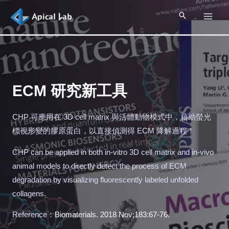
ECM 研究新工具
CHP 可應用在 3D cell matrix 與活體動物模式中，藉助螢光
標視形變的膠原蛋白，以直接偵測得 ECM 降解過程！
CHP can be applied in both in-vitro 3D cell matrix and in-vivo
animal models to directly detect the process of ECM
degradation by visualizing fluorescently labeled unfolded
collagens.
Reference：
Biomaterials. 2018 Nov;183:67-76.