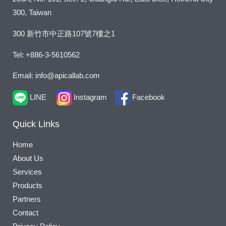
e
300, Taiwan
*
300 新竹市中正路107號7樓之1
Tel: +886-3-5610562
Email: info@apicallab.com
LINE
Instagram
Facebook
Quick Links
Home
About Us
Services
Products
Partners
Contact